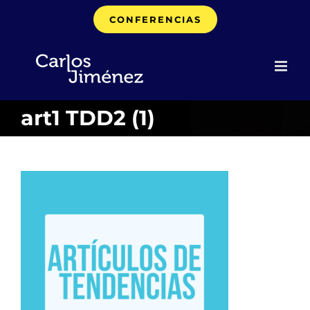
Saltar
CONFERENCIAS
al
contenido
art1 TDD2 (1)