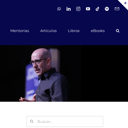
WhatsApp
LinkedIn
Instagram
YouTube
Tiktok
Spotify
Hola@ca
Mentorías
Artículos
Libros
eBooks
Buscar: