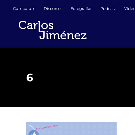
Saltar
Curriculum
Discursos
Fotografías
Podcast
Víde
al
contenido
6