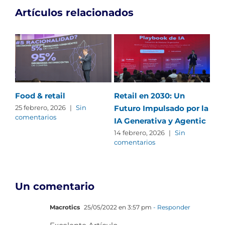
Artículos relacionados
Food & retail
Retail en 2030: Un
Te
Futuro Impulsado por la
20
25 febrero, 2026
|
Sin
comentarios
IA Generativa y Agentic
el
La
14 febrero, 2026
|
Sin
comentarios
sig
em
5 d
com
Un comentario
Macrotics
25/05/2022 en 3:57 pm
- Responder