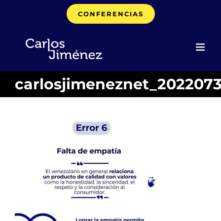
Saltar
CONFERENCIAS
al
contenido
carlosjimeneznet_202207