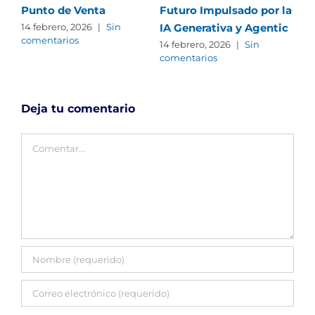
Punto de Venta
Futuro Impulsado por la
Int
IA Generativa y Agentic
co
14 febrero, 2026
|
Sin
comentarios
in
14 febrero, 2026
|
Sin
comentarios
co
27 
com
Deja tu comentario
Comentar