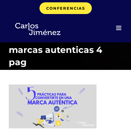
Saltar
CONFERENCIAS
al
contenido
marcas autenticas 4
pag