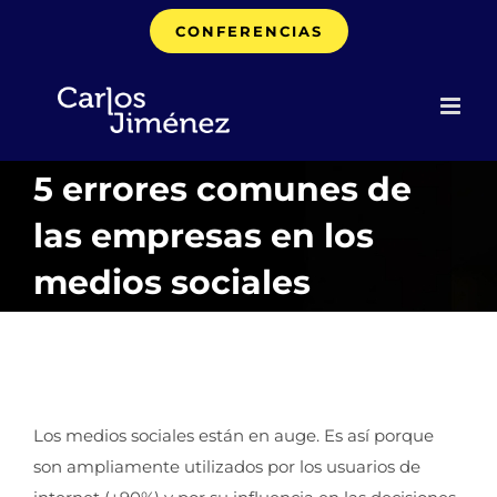
Saltar
CONFERENCIAS
al
contenido
5 errores comunes de
las empresas en los
medios sociales
Los medios sociales están en auge. Es así porque
son ampliamente utilizados por los usuarios de