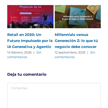
Retail en 2030: Un
Millennials versus
Ten
Futuro Impulsado por la
Generación Z: lo que tú
ma
IA Generativa y Agentic
negocio debe conocer
22 
com
14 febrero, 2026
|
Sin
12 septiembre, 2025
|
Sin
comentarios
comentarios
Deja tu comentario
Comentar