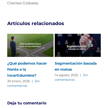
Clientes Globales.
Artículos relacionados
¿Qué podemos hacer
Segmentación basada
5 M
frente a la
en metas
co
incertidumbre?
14 agosto, 2025
|
Sin
17 j
comentarios
com
20 enero, 2026
|
Sin
comentarios
Deja tu comentario