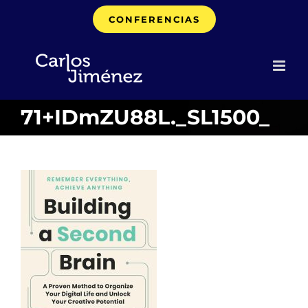
Saltar
CONFERENCIAS
al
contenido
71+IDmZU88L._SL1500_