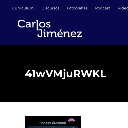
Saltar
Curriculum
Discursos
Fotografías
Podcast
Víde
al
contenido
41wVMjuRWKL