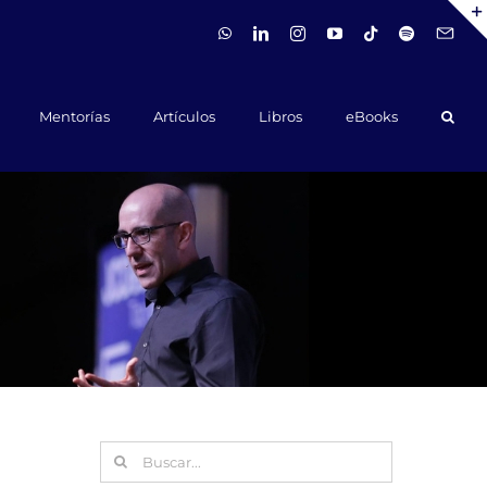
WhatsApp
LinkedIn
Instagram
YouTube
Tiktok
Spotify
Hola@ca
Mentorías
Artículos
Libros
eBooks
Buscar: