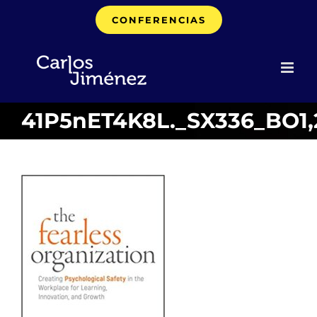
Saltar
CONFERENCIAS
al
contenido
41P5nET4K8L._SX336_BO1,