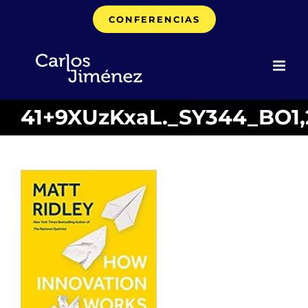
Saltar
CONFERENCIAS
al
contenido
41+9XUzKxaL._SY344_BO1,