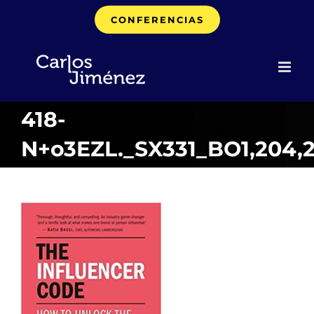
Saltar
CONFERENCIAS
al
contenido
418-
N+o3EZL._SX331_BO1,204,2