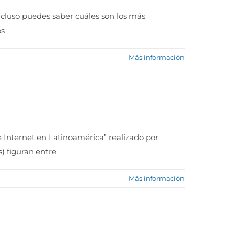
ncluso puedes saber cuáles son los más
os
Más información
e Internet en Latinoamérica” realizado por
) figuran entre
Más información