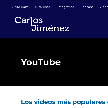
Saltar
Curriculum
Discursos
Fotografías
Podcast
Víde
al
contenido
YouTube
Los videos más populares