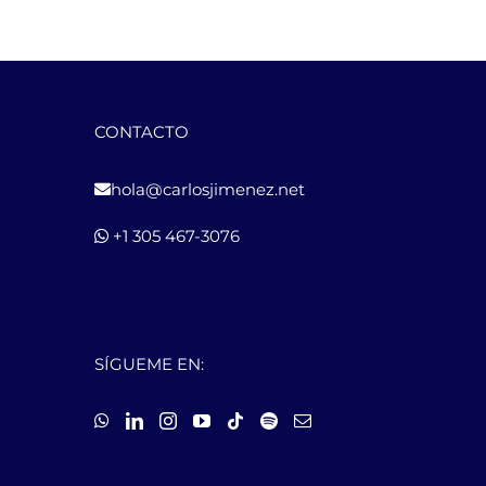
CONTACTO
hola@carlosjimenez.net
+1 305 467-3076
SÍGUEME EN: