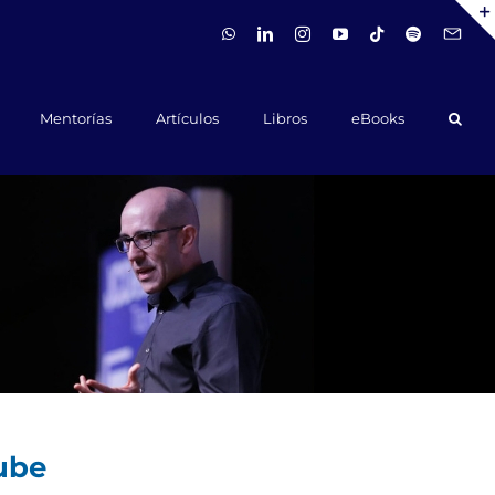
WhatsApp
LinkedIn
Instagram
YouTube
Tiktok
Spotify
Hola@ca
Mentorías
Artículos
Libros
eBooks
ube