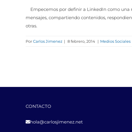
Empecemos por definir a LinkedIn como una red 
mensajes, compartiendo contenidos, respondien
otras.
Por
Carlos Jimenez
|
8 febrero, 2014
|
Medios Sociales
CONTACTO
hola@carlosjimenez.net