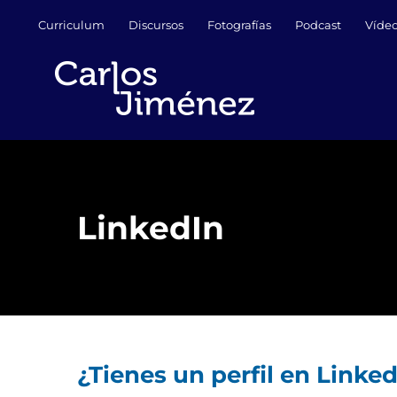
Saltar
Curriculum
Discursos
Fotografías
Podcast
Víde
al
contenido
LinkedIn
¿Tienes un perfil en Linke