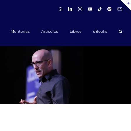
WhatsApp
LinkedIn
Instagram
YouTube
Tiktok
Spotify
Hola@ca
Mentorías
Artículos
Libros
eBooks