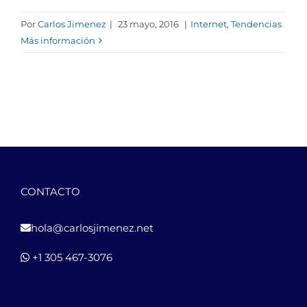
Por
Carlos Jimenez
|
23 mayo, 2016
|
Internet
,
Tendencias
Más información
CONTACTO
hola@carlosjimenez.net
+1 305 467-3076