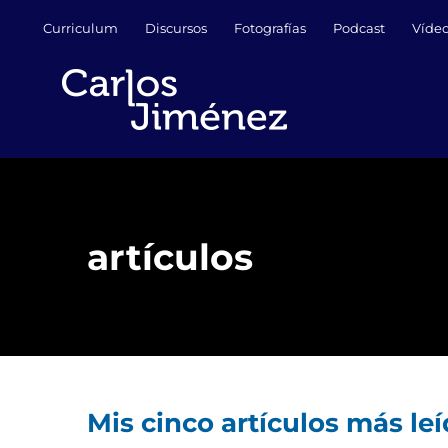
Saltar
Curriculum
Discursos
Fotografías
Podcast
Víde
al
contenido
artículos
Mis cinco artículos más leí