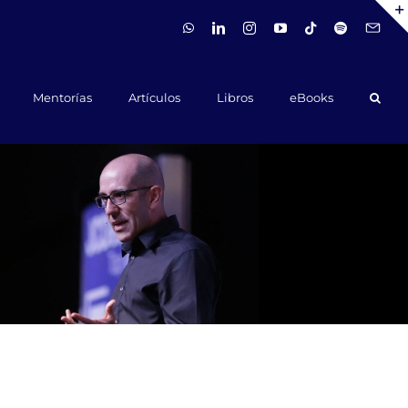
WhatsApp
LinkedIn
Instagram
YouTube
Tiktok
Spotify
Hola@ca
Mentorías
Artículos
Libros
eBooks