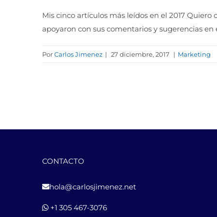
Mis cinco artículos más leídos en el 2017 Quiero
apoyaron con sus comentarios y sugerencias en 
Por
Carlos Jimenez
|
27 diciembre, 2017
|
Marketing
CONTACTO
hola@carlosjimenez.net
+1 305 467-3076